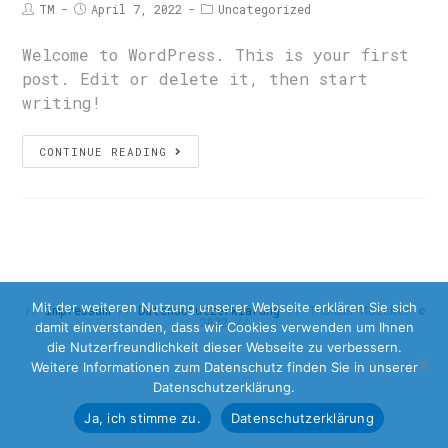
TM
April 7, 2022
Uncategorized
Welcome to WordPress. This is your first
post. Edit or delete it, then start
writing!
CONTINUE READING
Mit der weiteren Nutzung unserer Webseite erklären Sie sich
//
Impressum
//
Datenschutzerklärung
// Thomas Moecker ©
2022 //
damit einverstanden, dass wir Cookies verwenden um Ihnen
die Nutzerfreundlichkeit dieser Webseite zu verbessern.
Weitere Informationen zum Datenschutz finden Sie in unserer
Datenschutzerklärung.
Ja, ich stimme zu.
Datenschutzerklärung